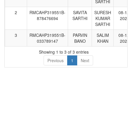
SARTHI
का नाम
2
RMCAHP319551B-
SAVITA
SURESH
08-12-
878476694
SARTHI
KUMAR
2023
SARTHI
3
RMCAHP319551B-
PARVIN
SALIM
08-12-
033789147
BANO
KHAN
2023
Showing 1 to 3 of 3 entries
Previous
1
Next