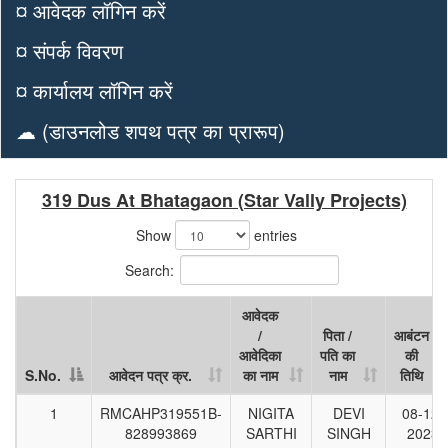
¤ आवेदक लॉगिन करें
¤ संपर्क विवरण
¤ कार्यालय लॉगिन करें
☁ (डाउनलोड शपथ पत्र का प्रारूप)
319 Dus At Bhatagaon (Star Vally Projects)
Show
entries
Search:
आवेदक
/
पिता /
आबंटन
आवेदिका
पति का
की
S.No.
आवेदन पत्र क्र.
का नाम
नाम
तिथि
S.No.
आवेदन पत्र क्र.
आवेदक
पिता /
आबंटन
1
RMCAHP319551B-
NIGITA
DEVI
08-12-
/
पति का
की
828993869
SARTHI
SINGH
2023
आवेदिका
नाम
तिथि