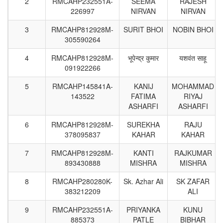
2
RMCAHP232551A-
SEEMA
RAJESH
226997
NIRVAN
NIRVAN
3
RMCAHP812928M-
SURIT BHOI
NOBIN BHOI
305590264
4
RMCAHP812928M-
भूपेन्द्र कुमार
यशवंत साहू
091922266
5
RMCAHP145841A-
KANIJ
MOHAMMAD
143522
FATIMA
RIYAJ
ASHARFI
ASHARFI
6
RMCAHP812928M-
SUREKHA
RAJU
378095837
KAHAR
KAHAR
7
RMCAHP812928M-
KANTI
RAJKUMAR
893430888
MISHRA
MISHRA
8
RMCAHP280280K-
Sk. Azhar Ali
SK ZAFAR
383212209
ALI
9
RMCAHP232551A-
PRIYANKA
KUNU
885373
PATLE
BIBHAR