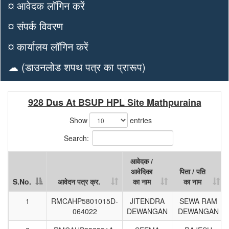
¤ आवेदक लॉगिन करें
¤ संपर्क विवरण
¤ कार्यालय लॉगिन करें
☁ (डाउनलोड शपथ पत्र का प्रारूप)
928 Dus At BSUP HPL Site Mathpuraina
Show
entries
Search:
आवेदक /
आवेदिका
पिता / पति
S.No.
आवेदन पत्र क्र.
का नाम
का नाम
S.No.
आवेदन पत्र क्र.
आवेदक /
पिता / पति
1
RMCAHP5801015D-
JITENDRA
SEWA RAM
आवेदिका
का नाम
064022
DEWANGAN
DEWANGAN
का नाम