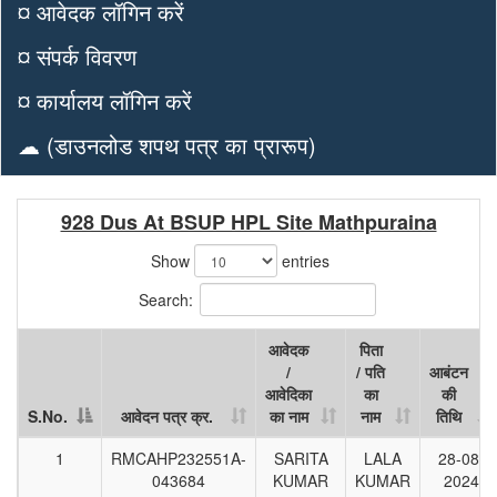
¤ आवेदक लॉगिन करें
¤ संपर्क विवरण
¤ कार्यालय लॉगिन करें
☁ (डाउनलोड शपथ पत्र का प्रारूप)
928 Dus At BSUP HPL Site Mathpuraina
Show
entries
Search:
आवेदक
पिता
/
/ पति
आबंटन
आवेदिका
का
की
S.No.
आवेदन पत्र क्र.
का नाम
नाम
तिथि
S.No.
आवेदन पत्र क्र.
आवेदक
पिता
आबंटन
1
RMCAHP232551A-
SARITA
LALA
28-08-
/
/ पति
की
043684
KUMAR
KUMAR
2024
आवेदिका
का
तिथि