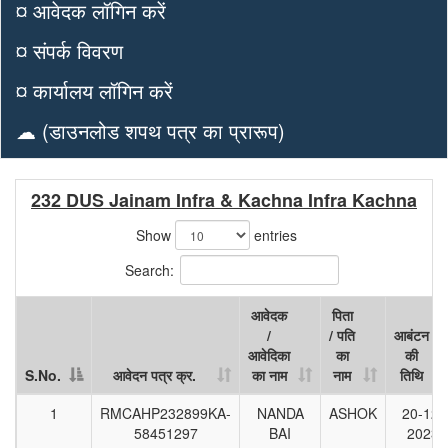
¤ आवेदक लॉगिन करें
¤ संपर्क विवरण
¤ कार्यालय लॉगिन करें
☁ (डाउनलोड शपथ पत्र का प्रारूप)
232 DUS Jainam Infra & Kachna Infra Kachna
Show
entries
Search:
आवेदक
पिता
/
/ पति
आबंटन
आवेदिका
का
की
S.No.
आवेदन पत्र क्र.
का नाम
नाम
तिथि
S.No.
आवेदन पत्र क्र.
आवेदक
पिता
आबंटन
1
RMCAHP232899KA-
NANDA
ASHOK
20-12-
/
/ पति
की
58451297
BAI
2023
आवेदिका
का
तिथि