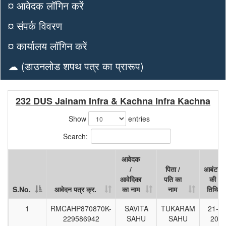
¤ आवेदक लॉगिन करें
¤ संपर्क विवरण
¤ कार्यालय लॉगिन करें
☁ (डाउनलोड शपथ पत्र का प्रारूप)
232 DUS Jainam Infra & Kachna Infra Kachna
Show
entries
Search:
आवेदक
/
पिता /
आबंटन
आवेदिका
पति का
की
S.No.
आवेदन पत्र क्र.
का नाम
नाम
तिथि
S.No.
आवेदन पत्र क्र.
आवेदक
पिता /
आबंटन
1
RMCAHP870870K-
SAVITA
TUKARAM
21-06
/
पति का
की
229586942
SAHU
SAHU
202
आवेदिका
नाम
तिथि