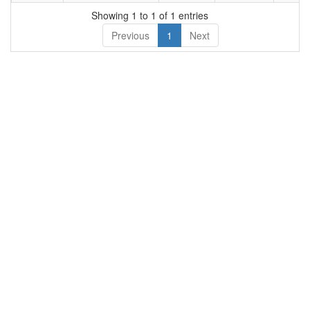
का नाम
Showing 1 to 1 of 1 entries
Previous
1
Next