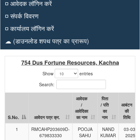
¤ आवेदक लॉगिन करें
¤ संपर्क विवरण
¤ कार्यालय लॉगिन करें
☁ (डाउनलोड शपथ पत्र का प्रारूप)
754 Dus Fortune Resources, Kachna
Show
entries
Search:
आवेदक
पिता
/
/ पति
आबंटन
आवेदिका
का
की
S.No.
आवेदन पत्र क्र.
का नाम
नाम
तिथि
S.No.
आवेदन पत्र क्र.
आवेदक
पिता
आबंटन
1
RMCAHP203609D-
POOJA
NAND
03-03-
/
/ पति
की
679833330
SAHU
KUMAR
2025
आवेदिका
का
तिथि