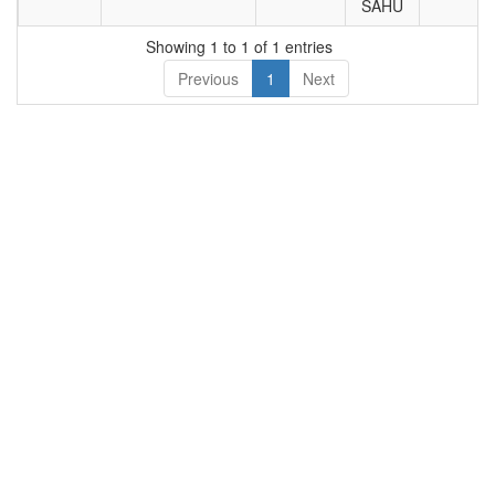
SAHU
का नाम
नाम
Showing 1 to 1 of 1 entries
Previous
1
Next