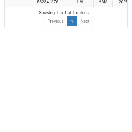
582841276
LAL
RAM
2025
का नाम
पति
तिथि
का
Showing 1 to 1 of 1 entries
नाम
Previous
1
Next