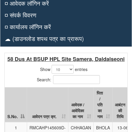
¤ आवेदक लॉगिन करें
¤ संपर्क विवरण
¤ कार्यालय लॉगिन करें
☁ (डाउनलोड शपथ पत्र का प्रारूप)
58 Dus At BSUP HPL Site Samera, Daldalseoni
Show
entries
Search:
पिता
/
आवेदक /
पति
आबंटन
आवेदिका
का
की
S.No.
आवेदन पत्र क्र.
का नाम
नाम
तिथि
S.No.
आवेदन पत्र क्र.
आवेदक /
पिता
आबंटन
1
RMCAHP145609D-
CHHAGAN
BHOLA
13-06-
आवेदिका
/
की